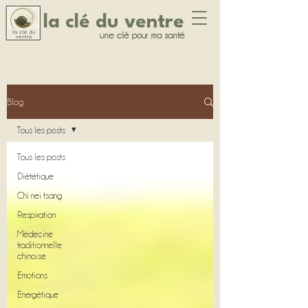
la clé du ventre
une clé pour ma santé
Blog
Tous les posts
Tous les posts
Diététique
Chi nei tsang
Respiration
Médecine
traditionnelle
chinoise
Emotions
Energétique