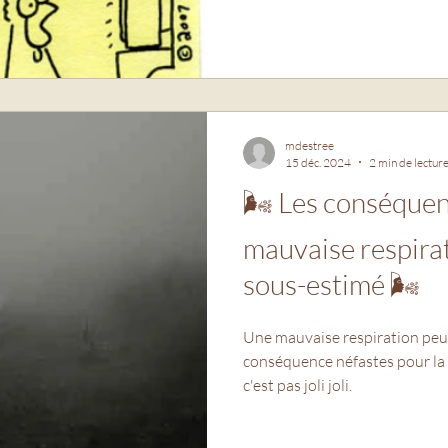
mdestree
15 déc. 2024
2 min de lectur
🌬️ Les conséque
mauvaise respirat
sous-estimé 🌬️
Une mauvaise respiration peu
conséquence néfastes pour la santé. Petit invent
c'est pas joli joli.