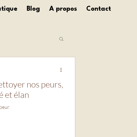
atique
Blog
A propos
Contact
Traumas
ettoyer nos peurs,
é et élan
peur.