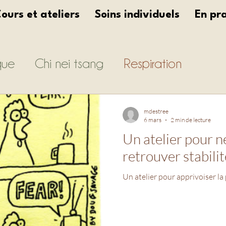
ours et ateliers
Soins individuels
En pr
que
Chi nei tsang
Respiration
le chinoise
Emotions
Energétique
mdestree
6 mars
2 min de lecture
Un atelier pour n
retrouver stabilit
Un atelier pour apprivoiser la 