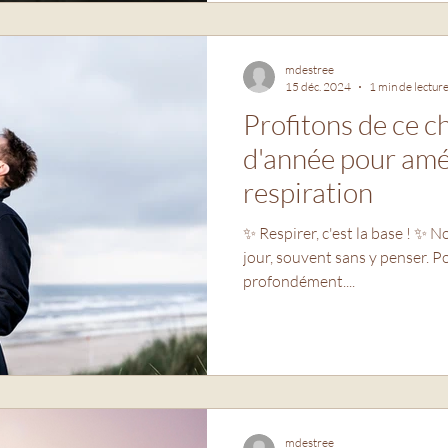
mdestree
15 déc. 2024
1 min de lectur
Profitons de ce 
d'année pour amé
respiration
✨ Respirer, c'est la base ! ✨ 
jour, souvent sans y penser. 
profondément....
mdestree