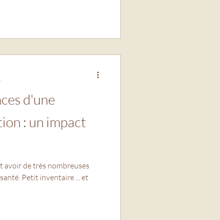
e
nces d'une
ion : un impact
t avoir de très nombreuses
aire ... et