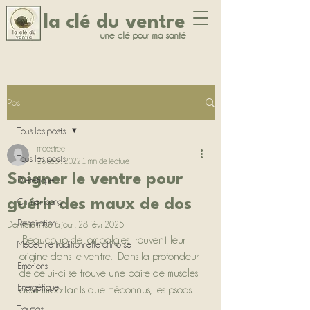
la clé du ventre
une clé pour ma santé
Post
Tous les posts
mdestree
Tous les posts
26 sept. 2022
1 min de lecture
Soigner le ventre pour
Diététique
guérir des maux de dos
Chi nei tsang
Respiration
Dernière mise à jour :
28 févr. 2025
 Beaucoup de lombalgies trouvent leur 
Médecine traditionnelle chinoise
origine dans le ventre.  Dans la profondeur 
Emotions
de celui-ci se trouve une paire de muscles 
Energétique
aussi importants que méconnus, les psoas.
Traumas