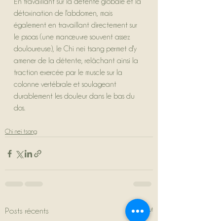
En travaillant sur la détente globale et la 
détoxination de l'abdomen, mais 
également en travaillant directement sur 
le psoas (une manœuvre souvent assez 
douloureuse), le Chi nei tsang permet d'y 
amener de la détente, relâchant ainsi la 
traction exercée par le muscle sur la 
colonne vertébrale et soulageant 
durablement les douleur dans le bas du 
dos.
Chi nei tsang
Voir tout
Posts récents