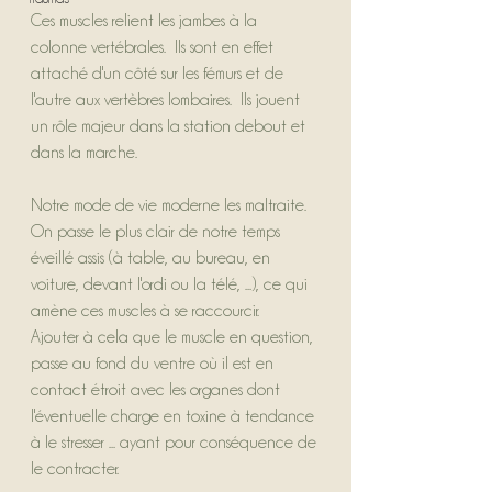
Ces muscles relient les jambes à la 
colonne vertébrales.  Ils sont en effet 
attaché d'un côté sur les fémurs et de 
l'autre aux vertèbres lombaires.  Ils jouent 
un rôle majeur dans la station debout et 
dans la marche.
Notre mode de vie moderne les maltraite.  
On passe le plus clair de notre temps 
éveillé assis (à table, au bureau, en 
voiture, devant l'ordi ou la télé, ...), ce qui 
amène ces muscles à se raccourcir.
Ajouter à cela que le muscle en question, 
passe au fond du ventre où il est en 
contact étroit avec les organes dont 
l'éventuelle charge en toxine à tendance 
à le stresser ... ayant pour conséquence de 
le contracter.